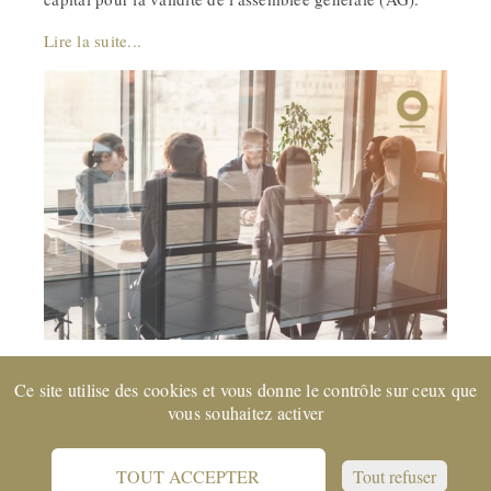
Lire la suite...
Ce site utilise des cookies et vous donne le contrôle sur ceux que
Entreprise certifiée EXPERTsuisse
et membre de FIDUCIAIRE
vous souhaitez activer
| SUISSE © 2022 CORE Partenaires SA
Support
Protection des données
CGV
Impressum
TOUT ACCEPTER
Tout refuser
Référence Juridique