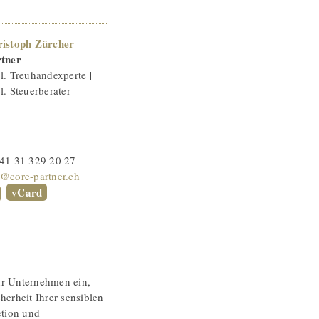
istoph Zürcher
tner
l. Treuhandexperte |
l. Steuerberater
41 31 329 20 27
@core-partner.ch
vCard
hr Unternehmen ein,
herheit Ihrer sensiblen
etion und