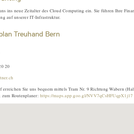
 uns ins neue Zeitalter des Cloud Computing ein. Sie führen Ihre Fina
g auf unserer IT-Infrastruktur.
plan Treuhand Bern
0
20 20
tner.ch
erreichen Sie uns bequem mittels Tram Nr. 9 Richtung Wabern (Halt
k zum Routenplaner:
https://maps.app.goo.gl/NVV7qCsHFUqpX1j17