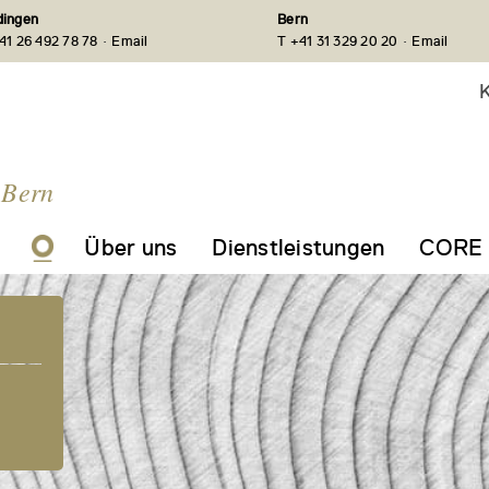
ingen
Bern
·
·
41 26 492 78 78
Email
T +41 31 329 20 20
Email
K
 Bern
Über uns
Dienstleistungen
CORE 