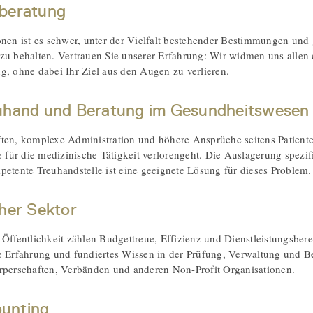
beratung
onen ist es schwer, unter der Vielfalt bestehender Bestimmungen und g
zu behalten. Vertrauen Sie unserer Erfahrung: Wir widmen uns alle
g, ohne dabei Ihr Ziel aus den Augen zu verlieren.
uhand und Beratung im Gesundheitswesen
ten, komplexe Administration und höhere Ansprüche seitens Patient
ie für die medizinische Tätigkeit verlorengeht. Die Auslagerung spezif
petente Treuhandstelle ist eine geeignete Lösung für dieses Problem.
cher Sektor
 Öffentlichkeit zählen Budgettreue, Effizienz und Dienstleistungsbere
e Erfahrung und fundiertes Wissen in der Prüfung, Verwaltung und Be
rperschaften, Verbänden und anderen Non-Profit Organisationen.
unting