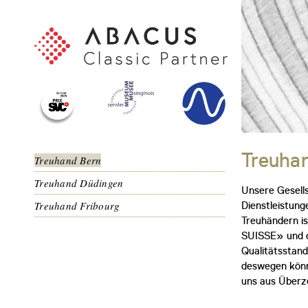
Treuha
Treuhand Bern
Treuhand Düdingen
Unsere Gesell
Treuhand Fribourg
Dienstleistung
Treuhändern i
SUISSE» und d
Qualitätsstand
deswegen könne
uns aus Überze