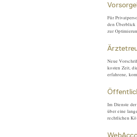
Vorsorge
Für Privatpers
den Überblick 
zur Optimierun
Ärztetre
Neue Vorschrif
kosten Zeit, d
erfahrene, kom
Öffentli
Im Dienste der
über eine lang
rechtlichen Kö
WebAcco