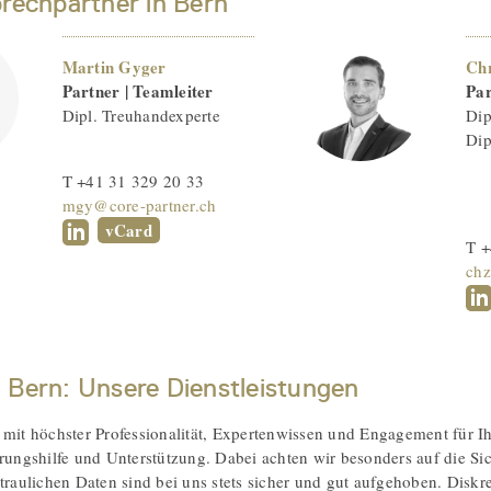
prechpartner in Bern
Martin Gyger
Chr
Partner | Teamleiter
Par
Dipl. Treuhandexperte
Dip
Dip
T +41 31 329 20 33
mgy@core-partner.ch
vCard
T +
chz
 Bern: Unsere Dienstleistungen
 mit höchster Professionalität, Expertenwissen und Engagement für I
erungshilfe und Unterstützung. Dabei achten wir besonders auf die Sic
rtraulichen Daten sind bei uns stets sicher und gut aufgehoben. Diskr