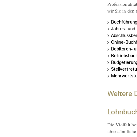
Professionalit
wir Sie in den
Buchführun
Jahres- und
Abschlussbe
Online-Buch
Debitoren- u
Betriebsbuc
Budgetierung
Stellvertret
Mehrwertst
Weitere D
Lohnbuch
Die Vielfalt be
über sämtliche