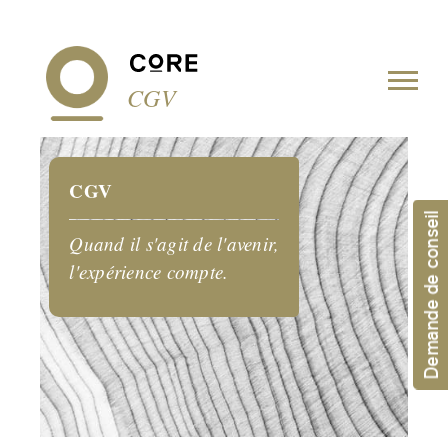
Panneau de gestion des cookies
CGV
CGV
Demande de conseil
Quand il s'agit de l'avenir,
l'expérience compte.