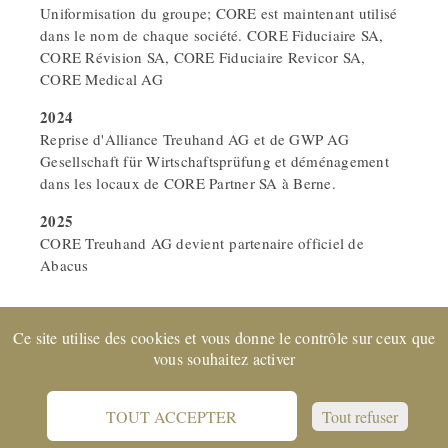
Uniformisation du groupe; CORE est maintenant utilisé
dans le nom de chaque société. CORE Fiduciaire SA,
CORE Révision SA, CORE Fiduciaire Revicor SA,
CORE Medical AG
2024
Reprise d'Alliance Treuhand AG et de GWP AG
Gesellschaft für Wirtschaftsprüfung et déménagement
dans les locaux de CORE Partner SA à Berne.
2025
CORE Treuhand AG devient partenaire officiel de
Abacus
Ce site utilise des cookies et vous donne le contrôle sur ceux que
Entreprise certifiée EXPERTsuisse
et membre de FIDUCIAIRE
vous souhaitez activer
| SUISSE © 2022 CORE Partenaires SA
Support
Protection des données
CGV
Impressum
TOUT ACCEPTER
Tout refuser
Référence Juridique