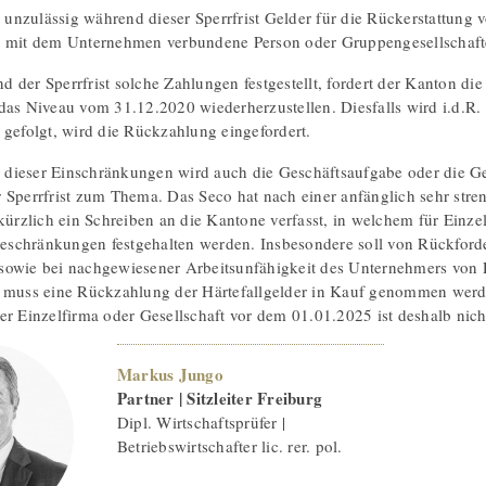
es unzulässig während dieser Sperrfrist Gelder für die Rückerstattung 
r mit dem Unternehmen verbundene Person oder Gruppengesellschafte
 der Sperrfrist solche Zahlungen festgestellt, fordert der Kanton d
das Niveau vom 31.12.2020 wiederherzustellen. Diesfalls wird i.d.R.
 gefolgt, wird die Rückzahlung eingefordert.
ieser Einschränkungen wird auch die Geschäftsaufgabe oder die Ges
 Sperrfrist zum Thema. Das Seco hat nach einer anfänglich sehr stre
 kürzlich ein Schreiben an die Kantone verfasst, in welchem für Ei
chränkungen festgehalten werden. Insbesondere soll von Rückforder
sowie bei nachgewiesener Arbeitsunfähigkeit des Unternehmers von 
 muss eine Rückzahlung der Härtefallgelder in Kauf genommen werd
er Einzelfirma oder Gesellschaft vor dem 01.01.2025 ist deshalb nic
Markus Jungo
Partner | Sitzleiter Freiburg
Dipl. Wirtschaftsprüfer |
Betriebswirtschafter lic. rer. pol.