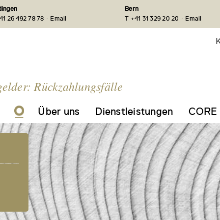
ingen
Bern
·
·
41 26 492 78 78
Email
T +41 31 329 20 20
Email
K
gelder: Rückzahlungsfälle
Über uns
Dienstleistungen
CORE 