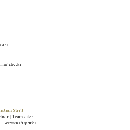
 der
ammitglieder
istian Stritt
tner | Teamleiter
l. Wirtschaftsprüfer