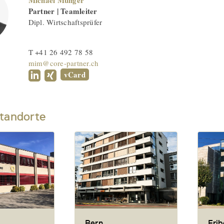
Michael Münger
Partner | Teamleiter
Dipl. Wirtschaftsprüfer
T +41 26 492 78 58
mim@core-partner.ch
vCard
tandorte
Bern
Frib