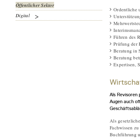
Öffentlicher Sektor
Ordentliche 
Digital
Unterstützu
Mehrwertste
Interimsmana
Führen des R
Prüfung der 
Beratung in 
Beratung be
Expertisen, 
Wirtscha
Als Revisoren 
Augen auch off
Geschäftsablä
Als gesetzlich
Fachwissen zu 
Buchführung un