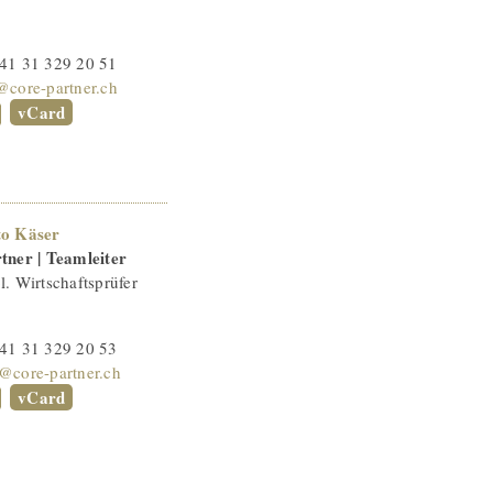
41 31 329 20 51
@core-partner.ch
vCard
to Käser
tner | Teamleiter
l. Wirtschaftsprüfer
41 31 329 20 53
@core-partner.ch
vCard