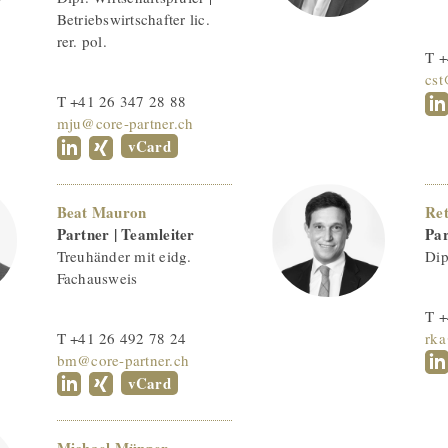
Betriebswirtschafter lic.
rer. pol.
T +
cst
T +41 26 347 28 88
mju@core-partner.ch
vCard
Beat Mauron
Re
Partner | Teamleiter
Par
Treuhänder mit eidg.
Dip
Fachausweis
T +
T +41 26 492 78 24
rka
bm@core-partner.ch
vCard