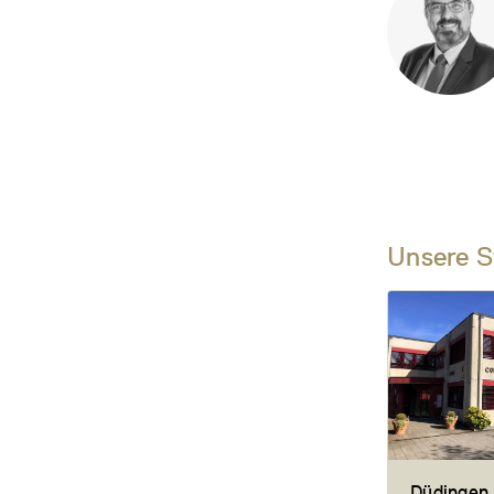
Unsere S
Düdingen