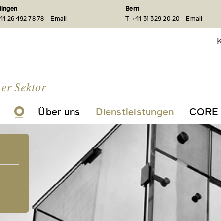
ingen
Bern
·
·
41 26 492 78 78
Email
T +41 31 329 20 20
Email
K
her Sektor
Über uns
Dienstleistungen
CORE 