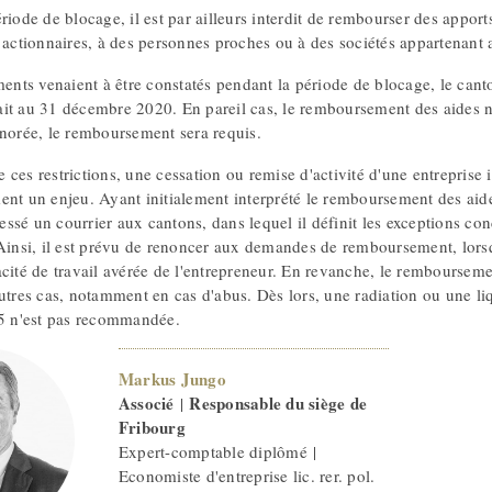
riode de blocage, il est par ailleurs interdit de rembourser des apports
 actionnaires, à des personnes proches ou à des sociétés appartenant a
ments venaient à être constatés pendant la période de blocage, le canton
était au 31 décembre 2020. En pareil cas, le remboursement des aides 
gnorée, le remboursement sera requis.
ces restrictions, une cessation ou remise d'activité d'une entreprise
ent un enjeu. Ayant initialement interprété le remboursement des aides
sé un courrier aux cantons, dans lequel il définit les exceptions concr
 Ainsi, il est prévu de renoncer aux demandes de remboursement, lorsq
cité de travail avérée de l'entrepreneur. En revanche, le rembourseme
utres cas, notamment en cas d'abus. Dès lors, une radiation ou une liqu
25 n'est pas recommandée.
Markus Jungo
Associé
Responsable du siège de
|
Fribourg
Expert-comptable diplômé |
Economiste d'entreprise lic. rer. pol.