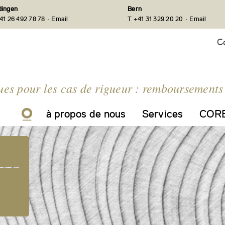
ingen
Bern
·
·
41 26 492 78 78
Email
T +41 31 329 20 20
Email
C
ues pour les cas de rigueur : remboursements
à propos de nous
Services
CORE