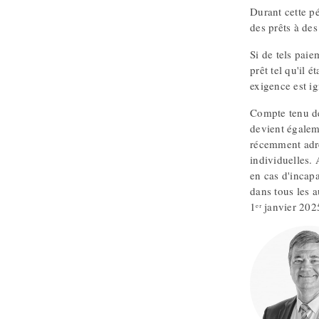
Durant cette pé
des prêts à des
Si de tels paie
prêt tel qu'il 
exigence est i
Compte tenu de 
devient égalem
récemment adres
individuelles.
en cas d'incapa
dans tous les a
1ᵉʳ janvier 20