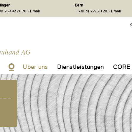
ingen
Bern
·
·
41 26 492 78 78
Email
T +41 31 329 20 20
Email
K
euhand AG
Über uns
Dienstleistungen
CORE 