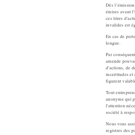
Dès l’émission 
émises avant l
ces titres d'ac
invalides est 
En cas de perte
longue.
Par conséquent,
amende pouvant 
d'actions, de d
incertitudes et
figurent valabl
Tout entreprene
anonyme qui po
l'attention néc
société à respo
Nous vous assis
registres des pa