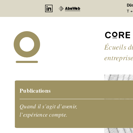
Panneau de gestion des cookies
Düd
AbaWeb
T +
Écueils d
entrepris
Publications
Quand il s’agit d’avenir,
l’expérience compte.