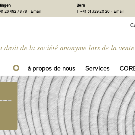
ingen
Bern
·
·
41 26 492 78 78
Email
T +41 31 329 20 20
Email
C
u droit de la société anonyme lors de la vente
e
à propos de nous
Services
CORE