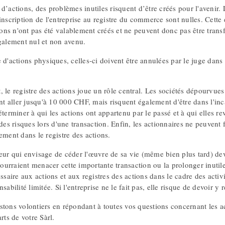
d’actions, des problèmes inutiles risquent d’être créés pour l'avenir.
'inscription de l'entreprise au registre du commerce sont nulles. Cet
tions n'ont pas été valablement créés et ne peuvent donc pas être transf
également nul et non avenu.
 d'actions physiques, celles-ci doivent être annulées par le juge dan
 le registre des actions joue un rôle central. Les sociétés dépourvue
aller jusqu'à 10 000 CHF, mais risquent également d'être dans l'incap
éterminer à qui les actions ont appartenu par le passé et à qui elles r
 des risques lors d'une transaction. Enfin, les actionnaires ne peuvent fa
ement dans le registre des actions.
ur qui envisage de céder l'œuvre de sa vie (même bien plus tard) devra
urraient menacer cette importante transaction ou la prolonger inuti
essaire aux actions et aux registres des actions dans le cadre des acti
nsabilité limitée. Si l'entreprise ne le fait pas, elle risque de devoir 
tons volontiers en répondant à toutes vos questions concernant les act
rts de votre Sàrl.