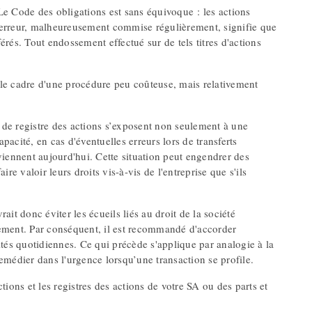
 Le Code des obligations est sans équivoque : les actions
te erreur, malheureusement commise régulièrement, signifie que
érés. Tout endossement effectué sur de tels titres d'actions
s le cadre d'une procédure peu coûteuse, mais relativement
s de registre des actions s’exposent non seulement à une
acité, en cas d'éventuelles erreurs lors de transferts
eviennent aujourd'hui. Cette situation peut engendrer des
ire valoir leurs droits vis-à-vis de l'entreprise que s'ils
it donc éviter les écueils liés au droit de la société
lement. Par conséquent, il est recommandé d'accorder
vités quotidiennes. Ce qui précède s'applique par analogie à la
y remédier dans l'urgence lorsqu’une transaction se profile.
ions et les registres des actions de votre SA ou des parts et