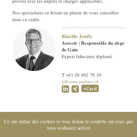
prévoir tous les impôts et charges applicables.
Nos spécialistes se feront un plaisir de vous conseiller
dans ce cadre.
Rinaldo Jendly
Associé
Responsable du siège
|
de Guin
Expert fiduciaire diplomé
T +41 26 492 78 10
rj@core-partner.ch
vCard
Ce site utilise des cookies et vous donne le contrôle sur ceux que
Entreprise certifiée EXPERTsuisse
et membre de FIDUCIAIRE
vous souhaitez activer
| SUISSE © 2022 CORE Partenaires SA