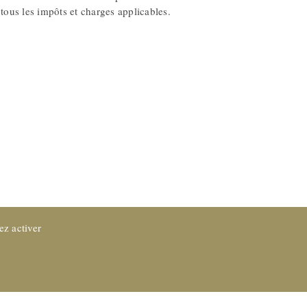
 tous les impôts et charges applicables.
ez activer
Protection des données
CGV
Impressum
Référence Juridique