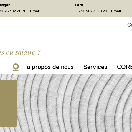
ingen
Bern
·
·
41 26 492 78 78
Email
T +41 31 329 20 20
Email
C
s ou salaire ?
à propos de nous
Services
CORE