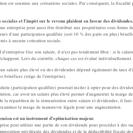
ion est soumise aux cotisations sociales. Par conséquent, la fiscalité
.
s sociales et l'impôt sur le revenu plaident en faveur des dividendes
ne entreprise peut aussi être distribué aux propriétaires sous forme d
eurs d'une participation qualifiée (soit 10 % des parts ou plus) bénéfi
umis à aucune cotisation sociale.
 d'entreprise fixe son salaire, il n'est pas totalement libre : si le sala
 échappent. Lors du contrôle, chaque cas est évalué individuellement.
 un salaire plus élevé ou des dividendes dépend également du taux d'i
s bénéfices (siège de l'entreprise).
duite (participation qualifiée) pourrait inciter à opter pour des divi
lution, car avoir un salaire plus élevé permet d'augmenter la marge de
e la répartition de la rémunération entre salaire et dividendes, il fa
t examiner la marge de manœuvre légale pour une augmentation.
ension est un instrument d'optimisation majeur.
eprise peut utiliser une partie de son dividende pour procéder à des 
imposition privilégiée des dividendes et de la déductibilité fiscale des