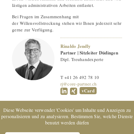
lästigen administrativen Arbeiten entlastet.
Bei Fragen im Zusammenhang mit
der Willensvollstreckung stehen wir Ihnen jederzeit sehr
gerne zur Verfügung.
Rinaldo Jendly
Partner | Sitzleiter Düdingen
Dipl. Treuhandexperte
T +41 26 492 78 10
rj@core-partner.ch
vCard
Diese Webseite verwendet 'Cookies' um Inhalte und Anzeigen zu
personalisieren und zu analysieren. Bestimmen Sie, welche Dienste
benutzt werden dürfen
EXPERTsuisse
zertifiziertes Unternehmen und Mitglied von
TREUHAND | SUISSE | © 2022 CORE Partner AG