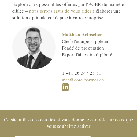
Exploitez les possibilités offertes par l'AGBR de manière
ciblée –
nous serons ravis de vous aider
à élaborer une
solution optimale et adaptée à votre entreprise.
Matthieu Aebischer
Chef d'équipe suppléant
Fondé de procuration
Expert fiduciaire diplômé
T +41 26 347 28 81
mae@core-partner.ch
Ce site utilise des cookies et vous donne le contrôle sur ceux que
Entreprise certifiée EXPERTsuisse
et membre de FIDUCIAIRE
vous souhaitez activer
| SUISSE © 2022 CORE Partenaires SA