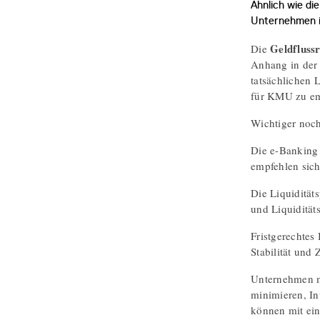
Ähnlich wie di
Unternehmen i
Geldfluss
Die
Anhang in der 
tatsächlichen 
für KMU zu emp
Wichtiger noch
Die e-Banking 
empfehlen sich
Die Liquidität
und Liquidität
Fristgerechtes 
Stabilität und 
Unternehmen mi
minimieren, I
können mit e