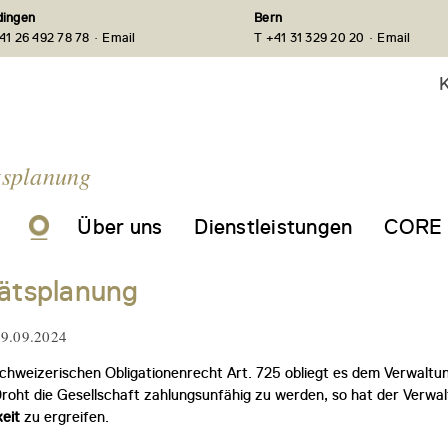
ingen
Bern
·
·
41 26 492 78 78
Email
T +41 31 329 20 20
Email
K
tsplanung
Über uns
Dienstleistungen
CORE 
tätsplanung
19.09.2024
weizerischen Obligationenrecht Art. 725 obliegt es dem Verwaltung
roht die Gesellschaft zahlungsunfähig zu werden, so hat der Ver
keit
zu ergreifen.