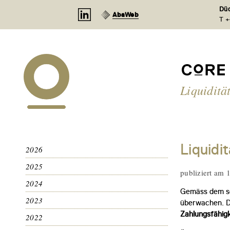
Cookie-Einstellungen
Düd
AbaWeb
T +
Liquiditä
Liquidi
2026
2025
publiziert am 
2024
Gemäss dem sch
2023
überwachen. D
Zahlungsfähig
2022