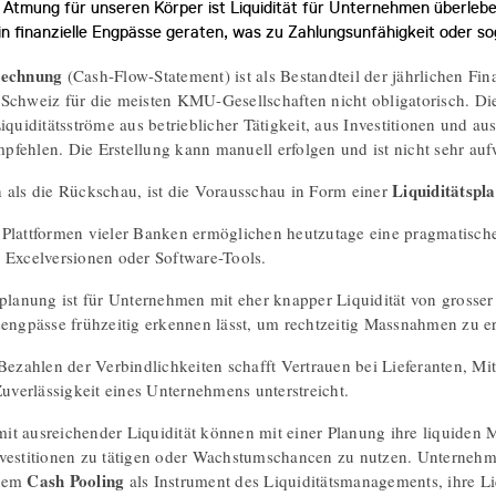
e Atmung für unseren Körper ist Liquidität für Unternehmen überlebe
n finanzielle Engpässe geraten, was zu Zahlungsunfähigkeit oder s
rechnung
(Cash-Flow-Statement) ist als Bestandteil der jährlichen Fi
Schweiz für die meisten KMU-Gesellschaften nicht obligatorisch. Die
Liquiditätsströme aus betrieblicher Tätigkeit, aus Investitionen und 
fehlen. Die Erstellung kann manuell erfolgen und ist nicht sehr au
Liquiditätspl
 als die Rückschau, ist die Vorausschau in Form einer
Plattformen vieler Banken ermöglichen heutzutage eine pragmatische
 Excelversionen oder Software-Tools.
splanung ist für Unternehmen mit eher knapper Liquidität von grosser
sengpässe frühzeitig erkennen lässt, um rechtzeitig Massnahmen zu er
Bezahlen der Verbindlichkeiten schafft Vertrauen bei Lieferanten, Mit
Zuverlässigkeit eines Unternehmens unterstreicht.
t ausreichender Liquidität können mit einer Planung ihre liquiden Mi
nvestitionen zu tätigen oder Wachstumschancen zu nutzen. Unterneh
Cash Pooling
inem
als Instrument des Liquiditätsmanagements, ihre L