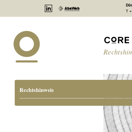
Cookie-Einstellungen
Düd
AbaWeb
T +
Rechtshi
Rechtshinweis