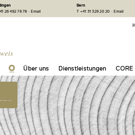
ingen
Bern
·
·
41 26 492 78 78
Email
T +41 31 329 20 20
Email
K
nweis
Über uns
Dienstleistungen
CORE 