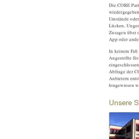
Die CORE Partn
wiedergegeben
Umstände oder 
Lücken, Ungena
Zusagen über d
App oder ander
In keinem Fall
Angestellte fü
eingeschlossen
Abfrage der C
Anbietern ent
hingewiesen w
Unsere S