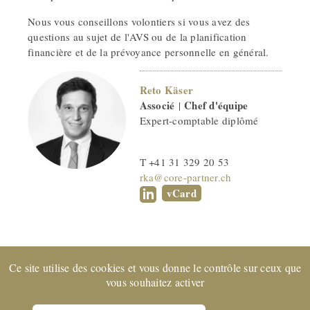
Nous vous conseillons volontiers si vous avez des
questions au sujet de l'AVS ou de la planification
financière et de la prévoyance personnelle en général.
Reto Käser
Associé
Chef d'équipe
|
Expert-comptable diplômé
T +41 31 329 20 53
rka@core-partner.ch
vCard
Ce site utilise des cookies et vous donne le contrôle sur ceux que
Entreprise certifiée EXPERTsuisse
et membre de FIDUCIAIRE
vous souhaitez activer
| SUISSE © 2022 CORE Partenaires SA