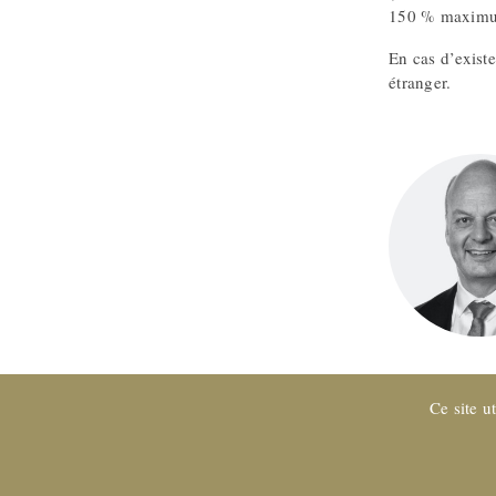
150 % maximum
En cas d’exist
étranger.
Ce site u
Entreprise certifiée EXPERTsuisse
et membre de FIDUCIAIRE | 