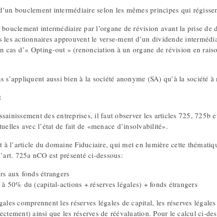
d’un bouclement intermédiaire selon les mêmes principes qui régissen
 bouclement intermédiaire par l’organe de révision avant la prise de d
 les actionnaires approuvent le verse-ment d’un dividende intermédiai
 cas d’« Opting-out » (renonciation à un organe de révision en raison 
s s’appliquent aussi bien à la société anonyme (SA) qu’à la société à r
t
sainissement des entreprises, il faut observer les articles 725, 725b 
tuelles avec l’état de fait de «menace d’insolvabilité».
 l’article du domaine Fiduciaire, qui met en lumière cette thématique
l’art. 725a nCO est présenté ci-dessous:
urs aux fonds étrangers
 à 50% du (capital-actions + réserves légales) + fonds étrangers
gales comprennent les réserves légales de capital, les réserves légales
ectement) ainsi que les réserves de réévaluation. Pour le calcul ci-de