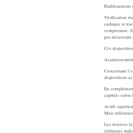
Établissement 
Vérification du
caduque si tous
compromise. En
pas nécessaire.
Ces disposition
Assainissemen
Concernant l’as
dispositions ac
En complément à
capital» selon 
Actifs supérie
Mais inférieurs
Les réserves lé
(détenues indir