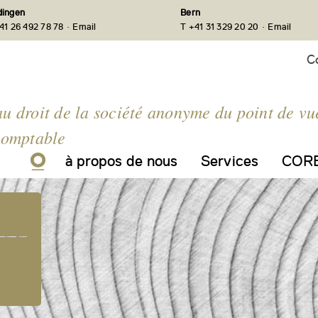
ingen
Bern
·
·
41 26 492 78 78
Email
T +41 31 329 20 20
Email
C
u droit de la société anonyme du point de vu
comptable
à propos de nous
Services
CORE