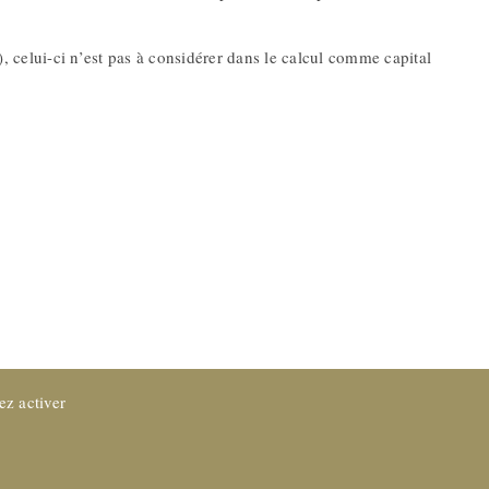
elui-ci n’est pas à considérer dans le calcul comme capital
ez activer
Protection des données
CGV
Impressum
Référence Juridique