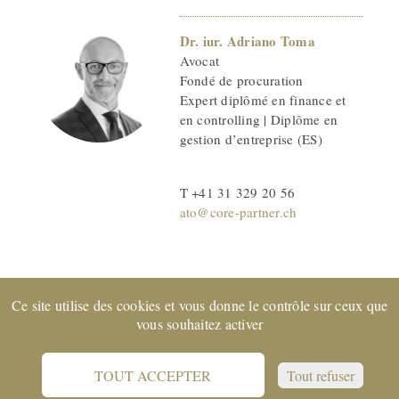
Dr. iur. Adriano Toma
Avocat
Fondé de procuration
Expert diplômé en finance et
en controlling | Diplôme en
gestion d’entreprise (ES)
T +41 31 329 20 56
ato@core-partner.ch
Ce site utilise des cookies et vous donne le contrôle sur ceux que
Entreprise certifiée EXPERTsuisse
et membre de FIDUCIAIRE
vous souhaitez activer
| SUISSE © 2022 CORE Partenaires SA
Support
Protection des données
CGV
Impressum
TOUT ACCEPTER
Tout refuser
Référence Juridique