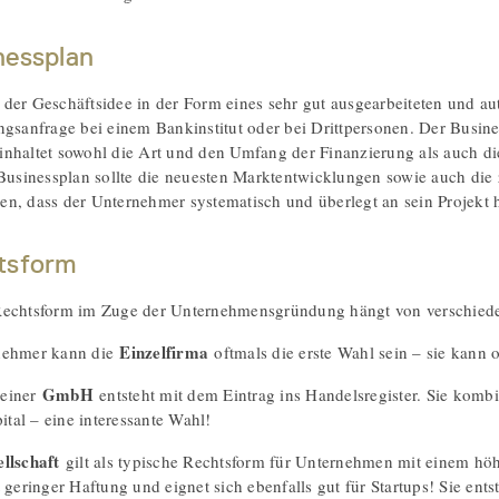
nessplan
der Geschäftsidee in der Form eines sehr gut ausgearbeiteten und aut
ngsanfrage bei einem Bankinstitut oder bei Drittpersonen. Der Busin
nhaltet sowohl die Art und den Umfang der Finanzierung als auch die
 Businessplan sollte die neuesten Marktentwicklungen sowie auch die 
n, dass der Unternehmer systematisch und überlegt an sein Projekt 
tsform
echtsform im Zuge der Unternehmensgründung hängt von verschieden
Einzelfirma
nehmer kann die
oftmals die erste Wahl sein – sie kann
GmbH
 einer
entsteht mit dem Eintrag ins Handelsregister. Sie komb
al – eine interessante Wahl!
llschaft
gilt als typische Rechtsform für Unternehmen mit einem höhe
 geringer Haftung und eignet sich ebenfalls gut für Startups! Sie ents