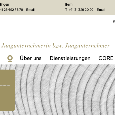
ingen
Bern
·
·
41 26 492 78 78
Email
T +41 31 329 20 20
Email
K
e Jungunternehmerin bzw. Jungunternehmer
Über uns
Dienstleistungen
CORE 