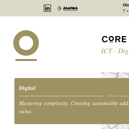
Cookies management panel
Düd
AbaWeb
T +
ICT - Dig
Digital
Mastering complexity. Creating sustainable add
value.