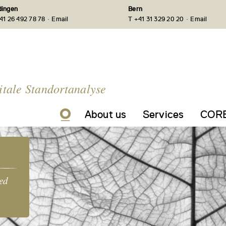
ingen
Bern
·
·
41 26 492 78 78
Email
T +41 31 329 20 20
Email
itale Standortanalyse
About us
Services
CORE
ed