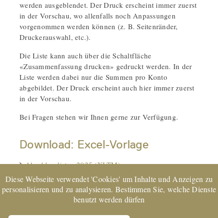
werden ausgeblendet. Der Druck erscheint immer zuerst
in der Vorschau, wo allenfalls noch Anpassungen
vorgenommen werden können (z. B. Seitenränder,
Druckerauswahl, etc.).
Die Liste kann auch über die Schaltfläche
«Zusammenfassung drucken» gedruckt werden. In der
Liste werden dabei nur die Summen pro Konto
abgebildet. Der Druck erscheint auch hier immer zuerst
in der Vorschau.
Bei Fragen stehen wir Ihnen gerne zur Verfügung.
Download: Excel-Vorlage
Abschlusslisten 2025 (XLTM)
Diese Webseite verwendet 'Cookies' um Inhalte und Anzeigen zu
personalisieren und zu analysieren. Bestimmen Sie, welche Dienste
benutzt werden dürfen
EXPERTsuisse
zertifiziertes Unternehmen und Mitglied von
TREUHAND | SUISSE | © 2022 CORE Partner AG