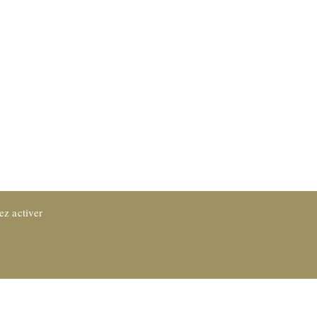
ez activer
Protection des données
CGV
Impressum
Référence Juridique