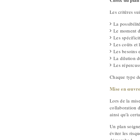
Choix du plan 
Les critères su
La possibilit
Le moment de 
Les spécificit
Les coûts et 
Les besoins e
La dilution d
Les répercuss
Chaque type de
Mise en œuvr
Lors de la mise
collaboration 
ainsi qu'à certa
Un plan soigne
éviter les ris