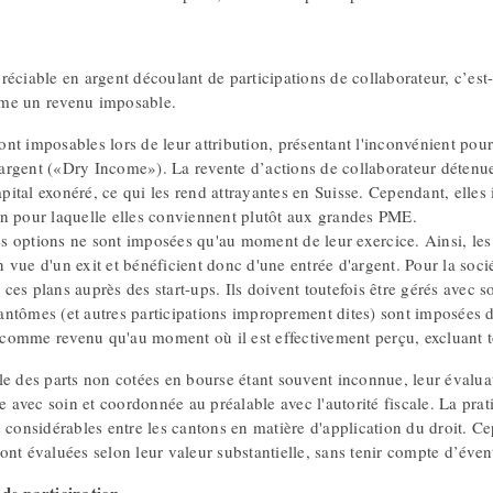
éciable en argent découlant de participations de collaborateur, c’est-à
me un revenu imposable.
ont imposables lors de leur attribution, présentant l'inconvénient pou
argent («Dry Income»). La revente d’actions de collaborateur détenues
pital exonéré, ce qui les rend attrayantes en Suisse. Cependant, elles
on pour laquelle elles conviennent plutôt aux grandes PME.
s options ne sont imposées qu'au moment de leur exercice. Ainsi, les 
n vue d'un exit et bénéficient donc d'une entrée d'argent. Pour la soc
 ces plans auprès des start-ups. Ils doivent toutefois être gérés avec 
antômes (et autres participations improprement dites) sont imposées 
comme revenu qu'au moment où il est effectivement perçu, excluant to
le des parts non cotées en bourse étant souvent inconnue, leur évalu
ie avec soin et coordonnée au préalable avec l'autorité fiscale. La prat
 considérables entre les cantons en matière d'application du droit. Ce
ont évaluées selon leur valeur substantielle, sans tenir compte d’éven