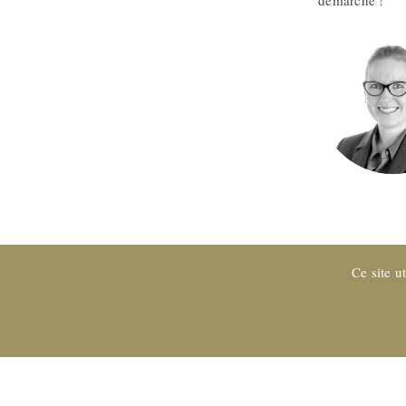
démarche !
Ce site u
Entreprise certifiée EXPERTsuisse
et membre de FIDUCIAIRE | 