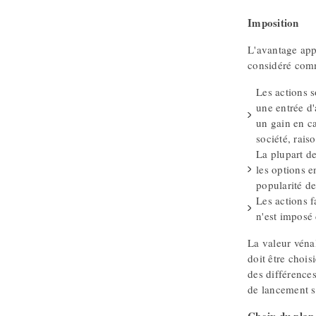
Imposition
L'avantage appr
considéré com
Les actions s
une entrée d'
un gain en ca
société, rais
La plupart de
les options e
popularité de
Les actions f
n'est imposé 
La valeur véna
doit être chois
des différences
de lancement s