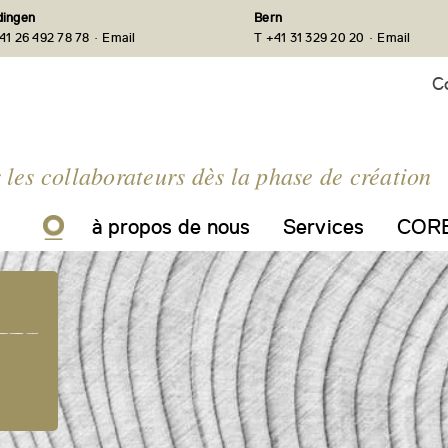
ingen
Bern
·
·
41 26 492 78 78
Email
T +41 31 329 20 20
Email
C
r les collaborateurs dès la phase de création
à propos de nous
Services
CORE