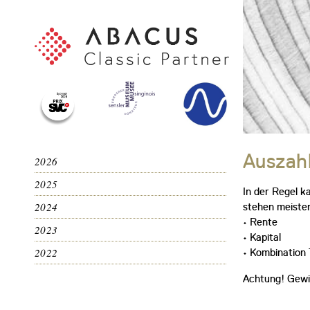
Auszahl
2026
2025
In der Regel k
2024
stehen meisten
• Rente
2023
• Kapital
2022
• Kombination 
Achtung! Gewi