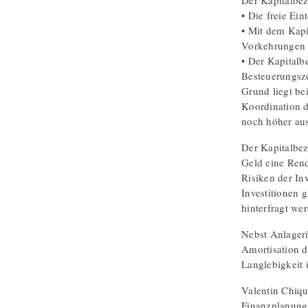
Der Kapitalbez
• Die freie Ein
• Mit dem Kapi
Vorkehrungen f
• Der Kapitalb
Besteuerungsze
Grund liegt be
Koordination de
noch höher aus
Der Kapitalbez
Geld eine Rend
Risiken der In
Investitionen 
hinterfragt we
Nebst Anlageri
Amortisation d
Langlebigkeit i
Valentin Chiqu
Finanzplanung