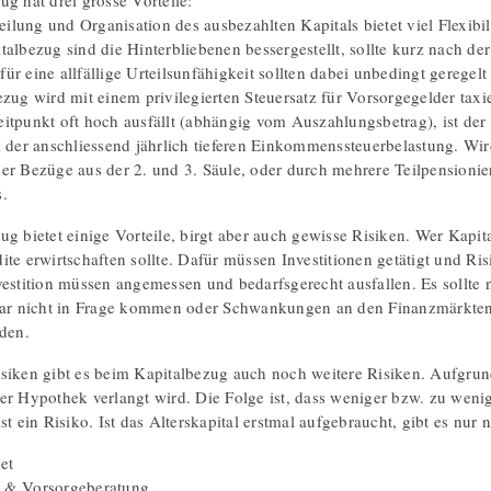
ug hat drei grosse Vorteile:
teilung und Organisation des ausbezahlten Kapitals bietet viel Flexibili
talbezug sind die Hinterbliebenen bessergestellt, sollte kurz nach de
ür eine allfällige Urteilsunfähigkeit sollten dabei unbedingt geregel
ezug wird mit einem privilegierten Steuersatz für Vorsorgegelder tax
itpunkt oft hoch ausfällt (abhängig vom Auszahlungsbetrag), ist der K
i der anschliessend jährlich tieferen Einkommenssteuerbelastung. Wi
r Bezüge aus der 2. und 3. Säule, oder durch mehrere Teilpensionierun
.
ug bietet einige Vorteile, birgt aber auch gewisse Risiken. Wer Kapit
ite erwirtschaften sollte. Dafür müssen Investitionen getätigt und R
vestition müssen angemessen und bedarfsgerecht ausfallen. Es sollte
gar nicht in Frage kommen oder Schwankungen an den Finanzmärkten
rden.
siken gibt es beim Kapitalbezug auch noch weitere Risiken. Aufgrund
er Hypothek verlangt wird. Die Folge ist, dass weniger bzw. zu weni
st ein Risiko. Ist das Alterskapital erstmal aufgebraucht, gibt es nu
et
 & Vorsorgeberatung