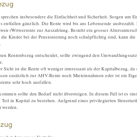
ezug
sprechen insbesondere die Einfachheit und Sicherheit. Sorgen um 
s entfallen gänzlich. Die Rente wird bis ans Lebensende ausbezahl
twen-/Witwerrente zur Auszahlung. Besteht ein grosser Altersuntersc
 die Kinder bei der Pensionierung noch schulpflichtig sind, kann di
.
inen Rentenbezug entscheidet, sollte zwingend den Umwandlungssatz
e.
er Sicht ist die Rente oft weniger interessant als der Kapitalbezug,
iessen zusätzlich zur AHV-Rente noch Mieteinnahmen oder ist ein Eige
rente sehr hoch ausfallen.
ommen sollte den Bedarf nicht übersteigen. In diesem Fall ist es sinn
 Teil in Kapital zu beziehen. Aufgrund eines privilegierten Steuerta
t werden.
ezug