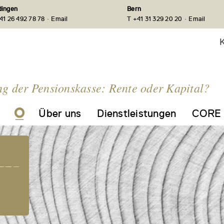
ingen
Bern
·
·
41 26 492 78 78
Email
T +41 31 329 20 20
Email
K
g der Pensionskasse: Rente oder Kapital?
Über uns
Dienstleistungen
CORE 