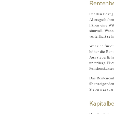
Rentenb
Für den Bezug 
Altersguthaben
Fällen eine Wi
sinnvoll. Wenn
vorteilhaft sein
Wer sich für e
höher die Rent
Aus steuerlich
unterliegt. Fl
Pensionskassen
Das Renteneink
übersteigenden
Steuern gespar
Kapitalb