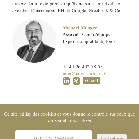
annexe. Inutile de préciser qu'ils ne sauraient rivaliser
avec les départements RH de Google, Facebook & Co.
Michael Münger
Associé
Chef d'équipe
|
Expert-comptable diplômé
T +41 26 492 78 58
mim@core-partner.ch
vCard
Ce site utilise des cookies et vous donne le contrôle sur ceux que
Entreprise certifiée EXPERTsuisse
et membre de FIDUCIAIRE
vous souhaitez activer
| SUISSE © 2022 CORE Partenaires SA
Support
Protection des données
CGV
Impressum
TOUT ACCEPTER
Tout refuser