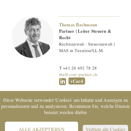
Thomas Bachmann
Partner | Leiter Steuern &
Recht
Rechtsanwalt - Steueranwalt |
MAS in Taxation/LL.M.
T +41 26 492 78 28
tba@core-partner.ch
vCard
Diese Webseite verwendet 'Cookies' um Inhalte und Anzeigen zu
personalisieren und zu analysieren. Bestimmen Sie, welche Dienste
benutzt werden dürfen
EXPERTsuisse
zertifiziertes Unternehmen und Mitglied von
TREUHAND | SUISSE | © 2022 CORE Partner AG
ALLE AKZEPTIEREN
Verbiete alle Cookies