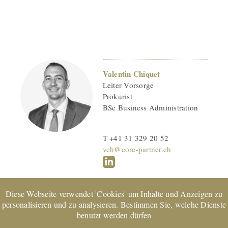
Valentin Chiquet
Leiter Vorsorge
Prokurist
BSc Business Administration
T +41 31 329 20 52
vch@core-partner.ch
Diese Webseite verwendet 'Cookies' um Inhalte und Anzeigen zu
personalisieren und zu analysieren. Bestimmen Sie, welche Dienste
benutzt werden dürfen
EXPERTsuisse
zertifiziertes Unternehmen und Mitglied von