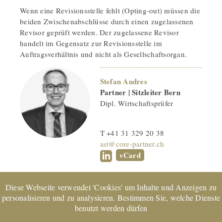
Wenn eine Revisionsstelle fehlt (Opting-out) müssen die
beiden Zwischenabschlüsse durch einen zugelassenen
Revisor geprüft werden. Der zugelassene Revisor
handelt im Gegensatz zur Revisionsstelle im
Auftragsverhältnis und nicht als Gesellschaftsorgan.
Stefan Andres
Partner | Sitzleiter Bern
Dipl. Wirtschaftsprüfer
T +41 31 329 20 38
ast@core-partner.ch
vCard
Diese Webseite verwendet 'Cookies' um Inhalte und Anzeigen zu
personalisieren und zu analysieren. Bestimmen Sie, welche Dienste
benutzt werden dürfen
EXPERTsuisse
zertifiziertes Unternehmen und Mitglied von