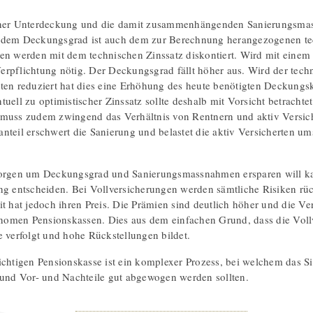
iner Unterdeckung und die damit zusammenhängenden Sanierungsmass
 dem Deckungsgrad ist auch dem zur Berechnung herangezogenen tech
en werden mit dem technischen Zinssatz diskontiert. Wird mit einem h
rpflichtung nötig. Der Deckungsgrad fällt höher aus. Wird der techn
ten reduziert hat dies eine Erhöhung des heute benötigten Deckungs
uell zu optimistischer Zinssatz sollte deshalb mit Vorsicht betrachte
muss zudem zwingend das Verhältnis von Rentnern und aktiv Versich
nteil erschwert die Sanierung und belastet die aktiv Versicherten u
Sorgen um Deckungsgrad und Sanierungsmassnahmen ersparen will ka
ng entscheiden. Bei Vollversicherungen werden sämtliche Risiken r
t hat jedoch ihren Preis. Die Prämien sind deutlich höher und die Verz
tonomen Pensionskassen. Dies aus dem einfachen Grund, dass die Vollv
e verfolgt und hohe Rückstellungen bildet.
ichtigen Pensionskasse ist ein komplexer Prozess, bei welchem das S
 und Vor- und Nachteile gut abgewogen werden sollten.