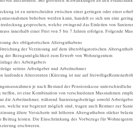
eserven aufzubauen. Bei grösseren Schwankungen an den Finanzmärkt
eckung ist zu unterscheiden zwischen einer geringen oder einer erhe
gsmassnahmen behoben werden kann, handelt es sich um eine geringe
nterdeckung gesprochen, welche zwingend das Einleiten von Sanier
uss innerhalb einer Frist von 5 bis 7 Jahren erfolgen. Folgende Ma
insung des obligatorischen Altersguthabens
 Streichung der Verzinsung auf dem überobligatorischen Altersgutha
ng der Bezugsmöglichkeit zum Erwerb von Wohneigentum
Einlage des Arbeitgebers
iträge seitens Arbeitgeber und Arbeitnehmer
n laufenden Altersrenten (Kürzung ist nur auf freiwilligeRentenerhö
ngsmassnahmen je nach Bestand der Pensionskasse unterschiedliche 
 treffen, ist eine Kombination von verschiedenen Massnahmen empfehl
ur die Arbeitnehmer, während Sanierungsbeiträge sowohl Arbeitgebe
en, welche nur begrenzt möglich sind, tragen auch Rentner zur Sanier
erzinsung ältere Versicherte mit höheren Altersguthaben stärker belas
n Beitrag leisten. Die Einschränkung des Vorbezugs für Wohneigent
nzierung erschweren.