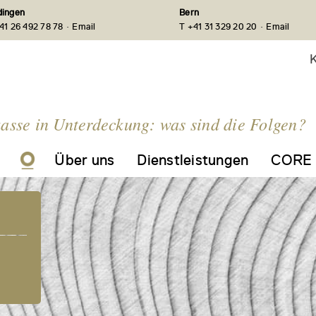
ingen
Bern
·
·
41 26 492 78 78
Email
T +41 31 329 20 20
Email
K
asse in Unterdeckung: was sind die Folgen?
Über uns
Dienstleistungen
CORE 