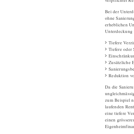
verpflichtet R
Bei der Unterd
ohne Sanierun
erheblichen U
Unterdeckung m
Tiefere Verz
Tiefere oder
Einschränku
Zusätzliche 
Sanierungsbe
Reduktion vo
Da die Sanieru
ungleichmässig
zum Beispiel n
laufenden Rent
eine tiefere V
einen grössere
Eigenheimfina