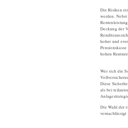
Die Risiken e
werden. Nebst
Rentenleistung
Deckung der Ve
Renditeaussich
hoher und event
Pensionskasse 
hohen Rentnera
Wer sich die 
Vollversicheru
Diese Sicherhei
als bei teilau
Anlagestrategi
Die Wahl der r
vernachlässigt