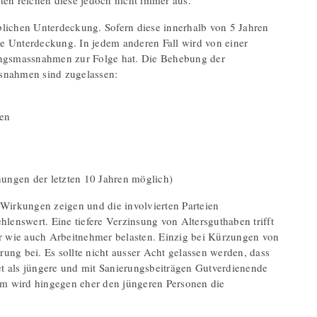
en reichen diese jedoch nicht immer aus.
blichen Unterdeckung. Sofern diese innerhalb von 5 Jahren
 Unterdeckung. In jedem anderen Fall wird von einer
ungsmassnahmen zur Folge hat. Die Behebung der
ssnahmen sind zugelassen:
ben
hungen der letzten 10 Jahren möglich)
Wirkungen zeigen und die involvierten Parteien
enswert. Eine tiefere Verzinsung von Altersguthaben trifft
r wie auch Arbeitnehmer belasten. Einzig bei Kürzungen von
ung bei. Es sollte nicht ausser Acht gelassen werden, dass
tet als jüngere und mit Sanierungsbeiträgen Gutverdienende
um wird hingegen eher den jüngeren Personen die