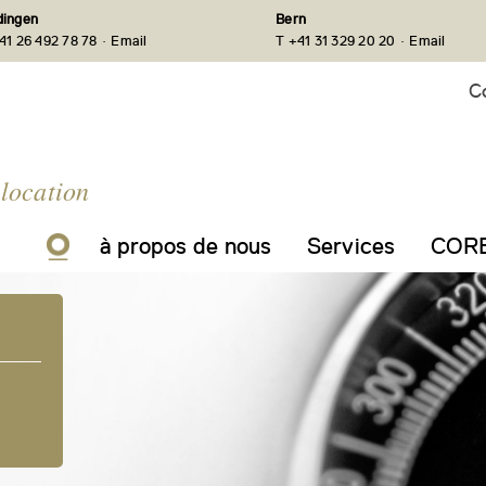
ingen
Bern
·
·
41 26 492 78 78
Email
T +41 31 329 20 20
Email
C
 location
à propos de nous
Services
CORE