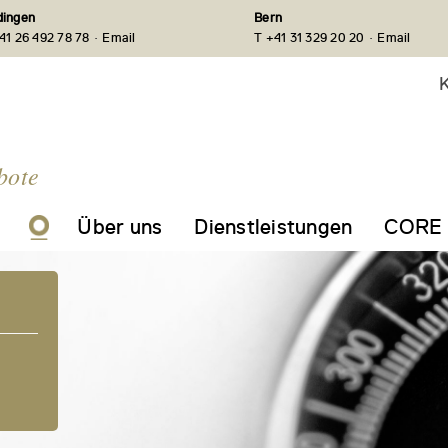
ingen
Bern
·
·
41 26 492 78 78
Email
T +41 31 329 20 20
Email
K
bote
Über uns
Dienstleistungen
CORE 