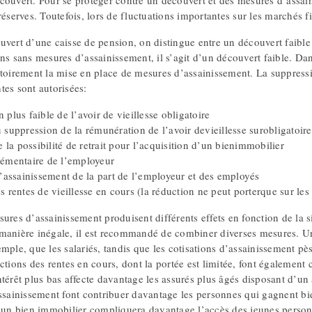
couvert. Pour se protéger contre un découvert et des mesures d’assai
réserves. Toutefois, lors de fluctuations importantes sur les marchés fi
vert d’une caisse de pension, on distingue entre un découvert faible e
ns sans mesures d’assainissement, il s’agit d’un découvert faible. Dans
atoirement la mise en place de mesures d’assainissement. La suppressi
tes sont autorisées:
plus faible de l’avoir de vieillesse obligatoire
suppression de la rémunération de l’avoir devieillesse surobligatoire
e la possibilité de retrait pour l’acquisition d’un bienimmobilier
émentaire de l’employeur
’assainissement de la part de l’employeur et des employés
 rentes de vieillesse en cours (la réduction ne peut porterque sur les
ures d’assainissement produisent différents effets en fonction de la si
manière inégale, il est recommandé de combiner diverses mesures. Une
mple, que les salariés, tandis que les cotisations d’assainissement pè
ctions des rentes en cours, dont la portée est limitée, font également 
térêt plus bas affecte davantage les assurés plus âgés disposant d’un a
ssainissement font contribuer davantage les personnes qui gagnent bien
d’un bien immobilier compliquera davantage l’accès des jeunes perso