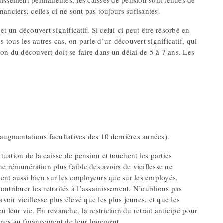
nissement permanentes, les caisses de pension sont tenues de
nanciers, celles-ci ne sont pas toujours sufisantes.
t un découvert significatif. Si celui-ci peut être résorbé en
 tous les autres cas, on parle d’un découvert significatif, qui
on du découvert doit se faire dans un délai de 5 à 7 ans. Les
 augmentations facultatives des 10 dernières années).
tuation de la caisse de pension et touchent les parties
 rémunération plus faible des avoirs de vieillesse ne
sent aussi bien sur les employeurs que sur les employés.
contribuer les retraités à l’assainissement. N’oublions pas
voir vieillesse plus élevé que les plus jeunes, et que les
 leur vie. En revanche, la restriction du retrait anticipé pour
nnes au financement de leur logement.