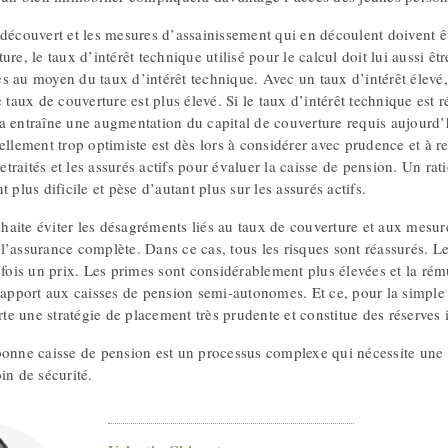
découvert et les mesures d’assainissement qui en découlent doivent êt
ure, le taux d’intérêt technique utilisé pour le calcul doit lui aussi êtr
s au moyen du taux d’intérêt technique. Avec un taux d’intérêt élevé,
e taux de couverture est plus élevé. Si le taux d’intérêt technique est 
a entraîne une augmentation du capital de couverture requis aujourd’h
ellement trop optimiste est dès lors à considérer avec prudence et à re
 retraités et les assurés actifs pour évaluer la caisse de pension. Un ra
t plus dificile et pèse d’autant plus sur les assurés actifs.
aite éviter les désagréments liés au taux de couverture et aux mesur
l’assurance complète. Dans ce cas, tous les risques sont réassurés. L
efois un prix. Les primes sont considérablement plus élevées et la rém
 rapport aux caisses de pension semi-autonomes. Et ce, pour la simple
erte une stratégie de placement très prudente et constitue des réserves
bonne caisse de pension est un processus complexe qui nécessite une 
in de sécurité.