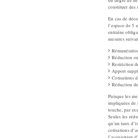
du degré de dé
constituer des 
En cas de décou
l’espace de 5 a
entraîne oblig
mesures suivan
Rémunération 
Réduction ou 
Restriction d
Apport suppl
Cotisations d
Réduction des
Puisque les mes
impliquées de 
touche, par exe
Seules les rédu
qu’un taux d’in
cotisations d’a
l’acquisition 