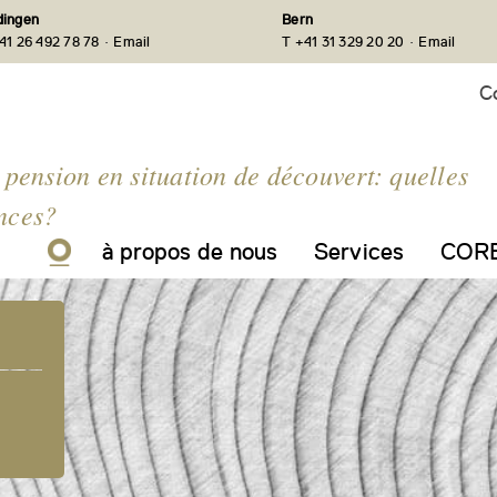
ingen
Bern
·
·
41 26 492 78 78
Email
T +41 31 329 20 20
Email
C
 pension en situation de découvert: quelles
nces?
à propos de nous
Services
CORE