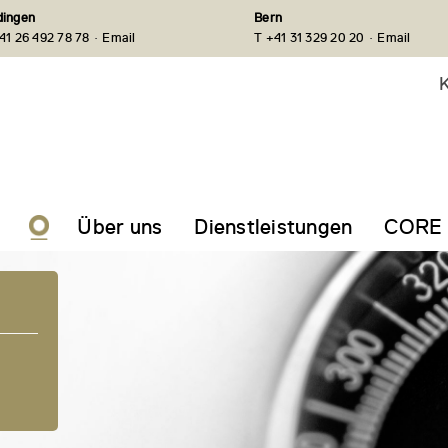
ingen
Bern
·
·
41 26 492 78 78
Email
T +41 31 329 20 20
Email
K
Über uns
Dienstleistungen
CORE 