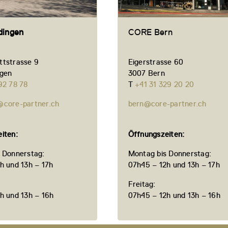
ingen
CORE Bern
tstrasse 9
Eigerstrasse 60
ngen
3007 Bern
92 78 78
T
+41 31 329 20 20
@core-partner.ch
bern@core-partner.ch
iten:
Öffnungszeiten:
 Donnerstag:
Montag bis Donnerstag:
h und 13h – 17h
07h45 – 12h und 13h – 17h
Freitag:
h und 13h – 16h
07h45 – 12h und 13h – 16h