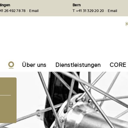
ingen
Bern
·
·
41 26 492 78 78
Email
T +41 31 329 20 20
Email
K
Über uns
Dienstleistungen
CORE 