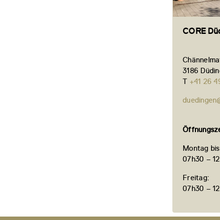
CORE Düd
Chännelmat
3186 Düdi
T
+41 26 4
duedingen
Öffnungsze
Montag bis
07h30 – 12
Freitag:
07h30 – 12