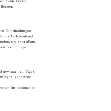
eiz eine Praxis
 Berater.
 den Entscheidungen,
ir als Ärztetreuhand
 nehmen wir vor allem
ms unter die Lupe.
nd gewinnen ein Stück
Auflagen, ganz neue
anten Institutionen an