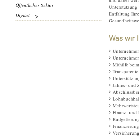
und dabei wert
Öffentlicher Sektor
Unterstützung 
Entfaltung Ihr
Digital
Gesundheitswes
Was wir 
Unternehmens
Unternehmens
Mithilfe bei
Transparente
Unterstützun
Jahres- und 
Abschlussber
Lohnbuchhalt
Mehrwertste
Finanz- und 
Budgetierung
Finanzierung
Versicherung