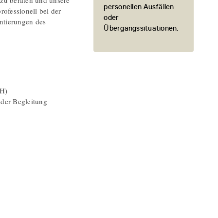
 zu beraten und unsere
personellen Ausfällen
rofessionell bei der
oder
ntierungen des
Übergangssituationen.
bH)
nder Begleitung