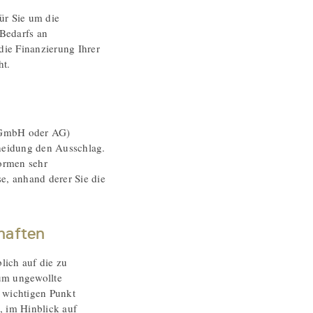
ür Sie um die
Bedarfs an
 die Finanzierung Ihrer
ht.
t (GmbH oder AG)
cheidung den Ausschlag.
formen sehr
yse, anhand derer Sie die
haften
lich auf die zu
um ungewollte
 wichtigen Punkt
, im Hinblick auf