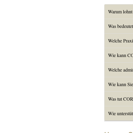
Warum lohnt 
Was bedeute
Welche Prax
Wie kann COR
Welche admin
Wie kann Sie
Was tut CORE
Wie unterstü