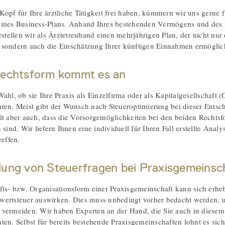
Kopf für Ihre ärztliche Tätigkeit frei haben, kümmern wir uns gerne f
eines Business-Plans. Anhand Ihres bestehenden Vermögens und des 
rstellen wir als Ärztetreuhand einen mehrjährigen Plan, der nicht nur
sondern auch die Einschätzung Ihrer künftigen Einnahmen ermöglic
Rechtsform kommt es an
Wahl, ob sie Ihre Praxis als Einzelfirma oder als Kapitalgesellschaf
ten. Meist gibt der Wunsch nach Steueroptimierung bei dieser Ents
lt aber auch, dass die Vorsorgemöglichkeiten bei den beiden Rechts
 sind. Wir liefern Ihnen eine individuell für Ihren Fall erstellte Anal
reffen.
lung von Steuerfragen bei Praxisgemeinsc
fts- bzw. Organisationsform einer Praxisgemeinschaft kann sich erheb
wertsteuer auswirken. Dies muss unbedingt vorher bedacht werden, 
vermeiden. Wir haben Experten an der Hand, die Sie auch in diesem
ten. Selbst für bereits bestehende Praxisgemeinschaften lohnt es sich