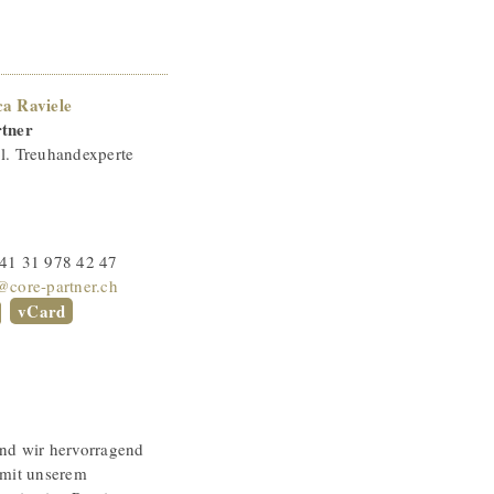
a Raviele
tner
l. Treuhandexperte
41 31 978 42 47
@core-partner.ch
vCard
nd wir hervorragend
 mit unserem