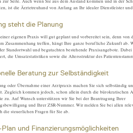
n zur Seite. Auch wenn Sie aus dem Ausland kommen und in der Schw
en, ist die Ärztetreuhand von Anfang an Ihr idealer Dienstleister und
g steht die Planung
einer eigenen Praxis will gut geplant und vorbereitet sein, denn von
sem Zusammenhang treffen, hängt Ihre ganze berufliche Zukunft ab. W
 der Standortwahl und begutachten bestehende Praxisangebote. Dabei
rt, die Umsatzstatistiken sowie die Altersstruktur des Patientenstam
nelle Beratung zur Selbständigkeit
ung oder Übernahme einer Arztpraxis machen Sie sich selbständig u
. Zugleich kommen jedoch, schon allein durch die bürokratischen 
Sie zu. Auf Wunsch unterstützen wir Sie bei der Beantragung Ihrer
sbewilligung und Ihrer ZSR-Nummer. Wir melden Sie bei allen relev
h die steuerlichen Fragen für Sie ab.
-Plan und Finanzierungsmöglichkeiten