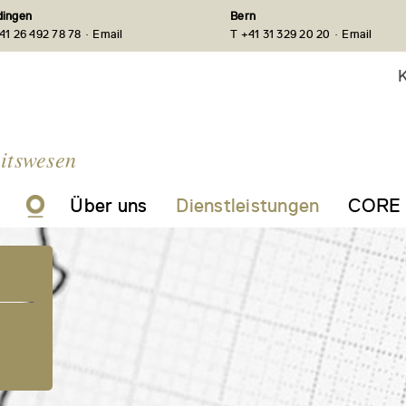
ingen
Bern
·
·
41 26 492 78 78
Email
T +41 31 329 20 20
Email
K
itswesen
Über uns
Dienstleistungen
CORE 