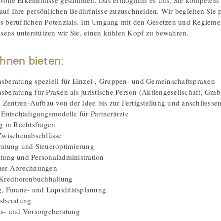
volle Erkenntnisse gesammelt. Das ermöglicht es uns, Sie kompetent
auf Ihre persönlichen Bedürfnisse zuzuschneiden. Wir begleiten Sie p
es beruflichen Potenzials. Im Umgang mit den Gesetzen und Regleme
ens unterstützen wir Sie, einen kühlen Kopf zu bewahren.
Ihnen bieten:
beratung speziell für Einzel-, Gruppen- und Gemeinschaftspraxen
beratung für Praxen als juristische Person (Aktiengesellschaft, Gm
m Zentren-Aufbau von der Idee bis zur Fertigstellung und anschliesse
 Entschädigungsmodelle für Partnerärzte
g in Rechtsfragen
Zwischenabschlüsse
atung und Steueroptimierung
ung und Personaladministration
uer-Abrechnungen
Kreditorenbuchhaltung
, Finanz- und Liquiditätsplanung
sberatung
s- und Vorsorgeberatung