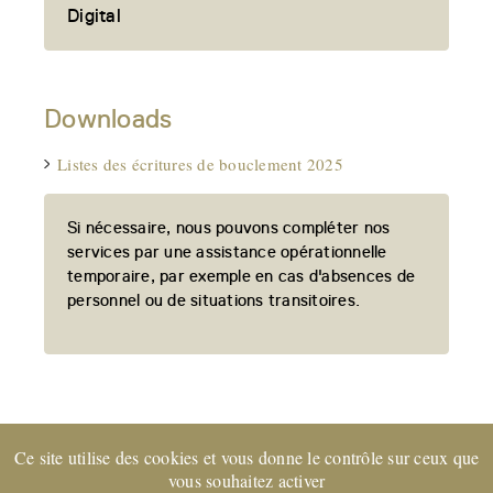
Digital
Downloads
Listes des écritures de bouclement 2025
Si nécessaire, nous pouvons compléter nos
services par une assistance opérationnelle
temporaire, par exemple en cas d'absences de
personnel ou de situations transitoires.
Ce site utilise des cookies et vous donne le contrôle sur ceux que
Entreprise certifiée EXPERTsuisse
et membre de FIDUCIAIRE
vous souhaitez activer
| SUISSE © 2022 CORE Partenaires SA