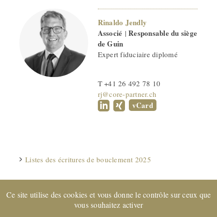
Rinaldo Jendly
Associé
Responsable du siège
|
de Guin
Expert fiduciaire diplomé
T +41 26 492 78 10
rj@core-partner.ch
vCard
Listes des écritures de bouclement 2025
Ce site utilise des cookies et vous donne le contrôle sur ceux que
Entreprise certifiée EXPERTsuisse
et membre de FIDUCIAIRE
vous souhaitez activer
| SUISSE © 2022 CORE Partenaires SA