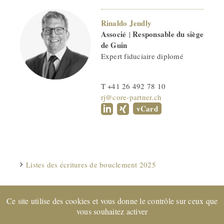
Rinaldo Jendly
Associé
Responsable du siège
|
de Guin
Expert fiduciaire diplomé
T +41 26 492 78 10
rj@core-partner.ch
vCard
Listes des écritures de bouclement 2025
Ce site utilise des cookies et vous donne le contrôle sur ceux que
Entreprise certifiée EXPERTsuisse
et membre de FIDUCIAIRE
vous souhaitez activer
| SUISSE © 2022 CORE Partenaires SA