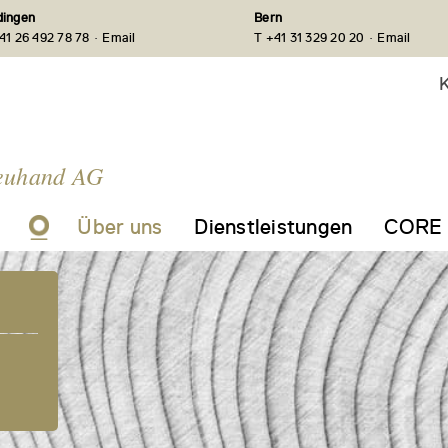
ingen
Bern
·
·
41 26 492 78 78
Email
T +41 31 329 20 20
Email
K
euhand AG
Über uns
Dienstleistungen
CORE 