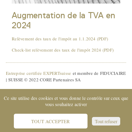
Augmentation de la TVA en
2024
Relèvement des taux de l'impôt au 1.1.2024 (PDF)
Check-list relèvement des taux de l'impôt 2024 (PDF)
Entreprise certifiée EXPERTsuisse
et membre de FIDUCIAIRE
| SUISSE © 2022 CORE Partenaires SA
Support
Protection des données
CGV
Impressum
Référence Juridique
Ce site utilise des cookies et vous donne le contrôle sur ceux que
vous souhaitez activer
TOUT ACCEPTER
Tout refuser